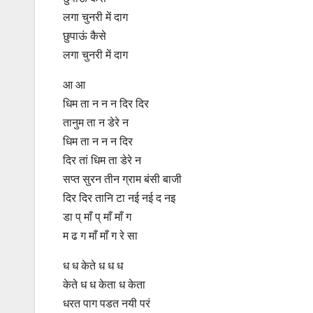
लगा चुनरी में दाग
छुपाऊं कैसे
लगा चुनरी में दाग
आ आ
धिम ता न न न दिर दिर
तानुम ता न डेरे न
धिम ता न न न दिर
दिर तां धिम ता डेरे न
सप्त सुरन तीन ग्राम बंसी बाजी
दिर दिर तानि टा नई नई द नइ
डा प् माँ प् माँ माँ ग
म ढ ग माँ माँ ग रे सा
ध ध केते ध ध ध
केते ध ध केता ध केता
धरत पाग पडत नयी परं