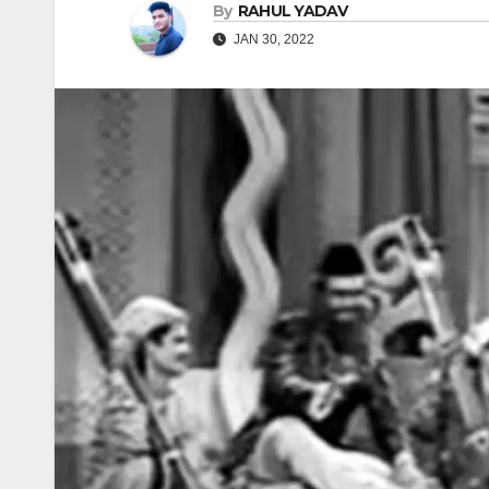
By
RAHUL YADAV
JAN 30, 2022