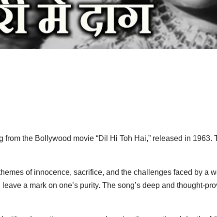
g from the Bollywood movie “Dil Hi Toh Hai,” released in 196
mes of innocence, sacrifice, and the challenges faced by a wom
n leave a mark on one’s purity. The song’s deep and thought-pro