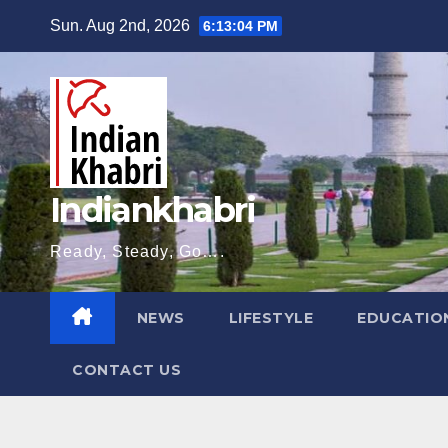
Skip
Sun. Aug 2nd, 2026
6:13:05 PM
to
content
Indiankhabri
Ready, Steady, Go….
NEWS
LIFESTYLE
EDUCATIO
CONTACT US