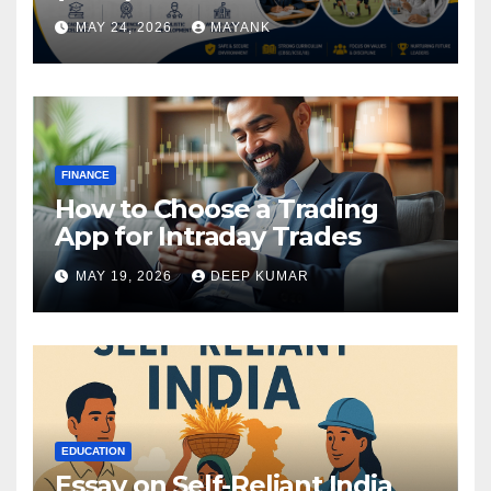
MAY 24, 2026
MAYANK
FINANCE
How to Choose a Trading
App for Intraday Trades
MAY 19, 2026
DEEP KUMAR
EDUCATION
Essay on Self-Reliant India