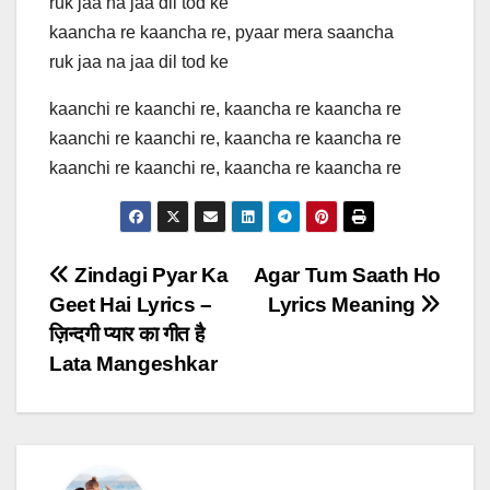
ruk jaa na jaa dil tod ke
kaancha re kaancha re, pyaar mera saancha
ruk jaa na jaa dil tod ke
kaanchi re kaanchi re, kaancha re kaancha re
kaanchi re kaanchi re, kaancha re kaancha re
kaanchi re kaanchi re, kaancha re kaancha re
Post
Zindagi Pyar Ka
Agar Tum Saath Ho
Geet Hai Lyrics –
Lyrics Meaning
navigation
ज़िन्दगी प्यार का गीत है
Lata Mangeshkar