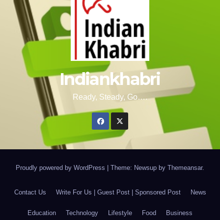
Indiankhabri
Ready, Steady, Go….
Proudly powered by WordPress
|
Theme: Newsup by
Themeansar
.
Contact Us
Write For Us | Guest Post | Sponsored Post
News
Education
Technology
Lifestyle
Food
Business