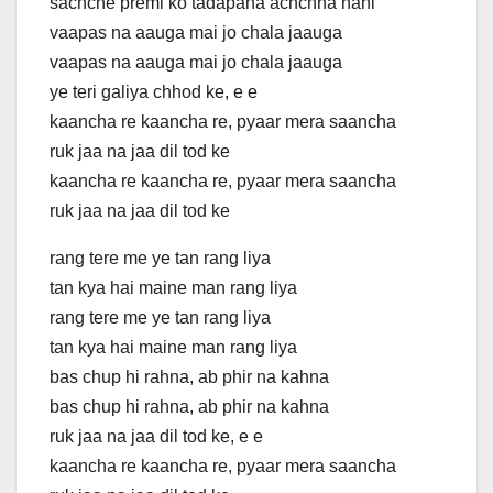
sachche premi ko tadapana achchha nahi
vaapas na aauga mai jo chala jaauga
vaapas na aauga mai jo chala jaauga
ye teri galiya chhod ke, e e
kaancha re kaancha re, pyaar mera saancha
ruk jaa na jaa dil tod ke
kaancha re kaancha re, pyaar mera saancha
ruk jaa na jaa dil tod ke
rang tere me ye tan rang liya
tan kya hai maine man rang liya
rang tere me ye tan rang liya
tan kya hai maine man rang liya
bas chup hi rahna, ab phir na kahna
bas chup hi rahna, ab phir na kahna
ruk jaa na jaa dil tod ke, e e
kaancha re kaancha re, pyaar mera saancha