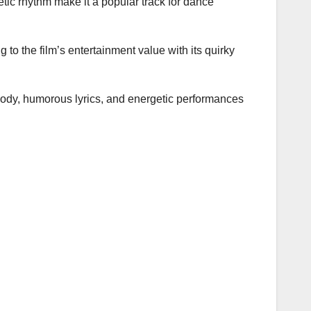
etic rhythm make it a popular track for dance
to the film’s entertainment value with its quirky
elody, humorous lyrics, and energetic performances