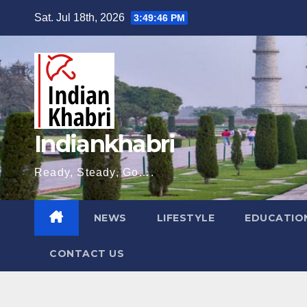
Skip
Sat. Jul 18th, 2026
3:49:47 PM
to
content
Indiankhabri
Ready, Steady, Go….
NEWS
LIFESTYLE
EDUCATIO
CONTACT US