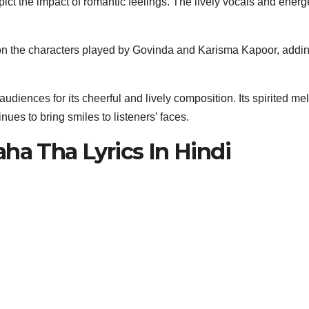
pict the impact of romantic feelings. The lively vocals and energ
 on the characters played by Govinda and Karisma Kapoor, adding 
udiences for its cheerful and lively composition. Its spirited m
ues to bring smiles to listeners’ faces.
ha Tha Lyrics In Hindi