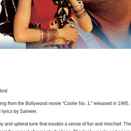
lind
 song from the Bollywood movie “Coolie No. 1,” released in 1995
 lyrics by Sameer.
hy and upbeat tune that exudes a sense of fun and mischief. The l