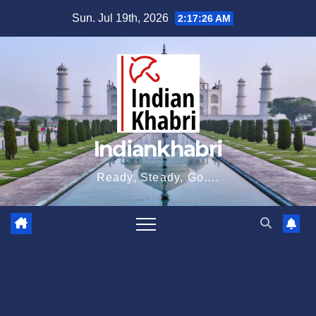
Skip
Sun. Jul 19th, 2026
2:17:26 AM
to
content
Indiankhabri
Ready, Steady, Go….