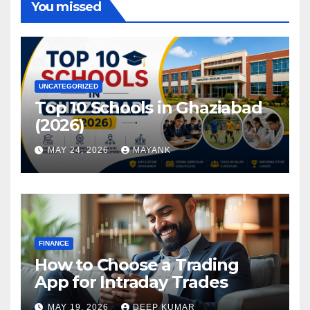
You missed
UNCATEGORIZED
Top 10 Schools in Ghaziabad
(2026)
MAY 24, 2026
MAYANK
FINANCE
How to Choose a Trading
App for Intraday Trades
MAY 19, 2026
DEEP KUMAR