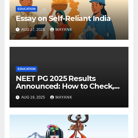
EDUCATION
Essay on Self-Reliant India
AUG 27, 2025
MAYANK
EDUCATION
NEET PG 2025 Results
Announced: How to Check,
Cut-Offs, and Toppers
AUG 19, 2025
MAYANK