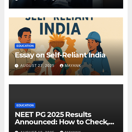
EDUCATION
Essay on Self-Reliant India
AUGUST 27, 2025
MAYANK
EDUCATION
NEET PG 2025 Results
Announced: How to Check,
Cut-Offs, and Toppers