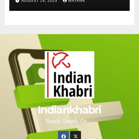
AUGUST 19, 2025
MAYANK
Indiankhabri
Ready, Steady, Go….